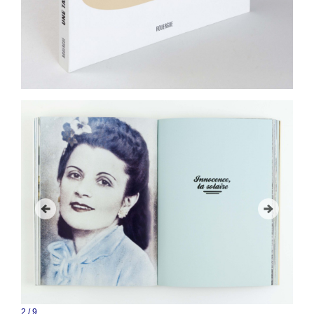
2
/
9