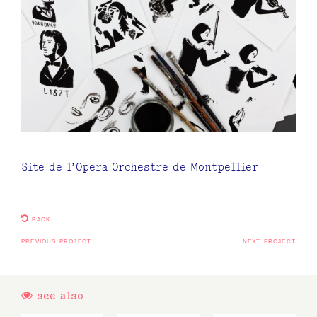
Site de l’
Opera Orchestre de Montpellier
back
previous project
next project
see also