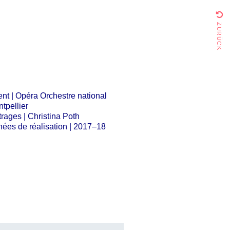
zurück
ent | Opéra Orchestre national
tpellier
trages | Christina Poth
ées de réalisation | 2017–18