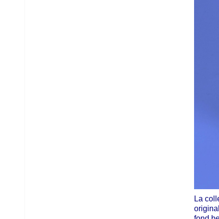
La coll
origina
fond be