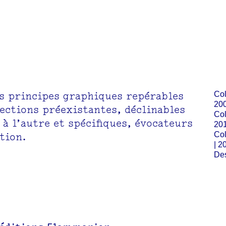
es principes graphiques repérables
Col
20
lections préexistantes, déclinables
Col
à l’autre et spécifiques, évocateurs
20
Col
ction.
| 2
Des